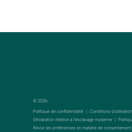
© 2026
Politique de confidentialité
|
Conditions d'utilisatio
Déclaration relative à l’esclavage moderne
|
Politiq
Revoir les préférences en matière de consentement