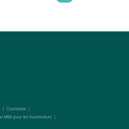
n
|
Customize
|
ue MSA pour les fournisseurs
|