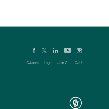
CJ.com
|
Login
|
Join CJ
|
CJU