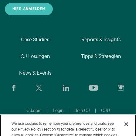
HIER ANMELDEN
Case Studies
Reports & Insights
CJ Lösungen
Tipps & Strategien
News & Events
CJ.com
|
Login
|
Join CJ
|
CJU
We use cookies to remember your preferences and visits. See
our Privacy Policy (section X) for details. Select “Close” or ‘x’ to
allow all cookies. Choose “Customize” to manage which cookies