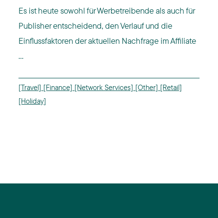
Es ist heute sowohl für Werbetreibende als auch für
Publisher entscheidend, den Verlauf und die
Einflussfaktoren der aktuellen Nachfrage im Affiliate
...
[Travel]
[Finance]
[Network Services]
[Other]
[Retail]
[Holiday]