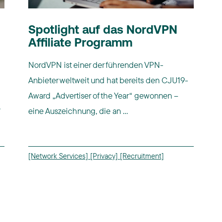
Spotlight auf das NordVPN
Affiliate Programm
NordVPN ist einer der führenden VPN-
Anbieter weltweit und hat bereits den CJU19-
Award „Advertiser of the Year“ gewonnen –
e
eine Auszeichnung, die an ...
[Network Services]
[Privacy]
[Recruitment]