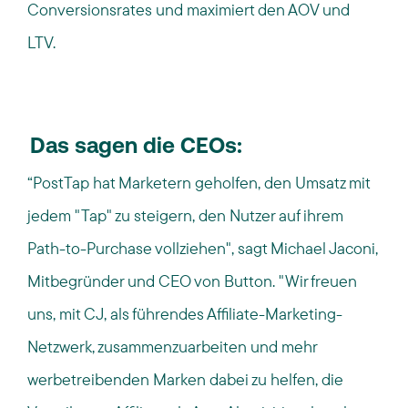
Conversionsrates und maximiert den AOV und
LTV.
Das sagen die
CEOs:
“
PostTap
hat
Marketern
geholfen, den Umsatz mit
jedem "Tap" zu steigern, den Nutzer auf ihrem
Path-
to
-
Purchase
vollziehen", sagt Michael
Jaconi
,
Mitbegründer und CEO von Button. "Wir freuen
uns, mit CJ, als führendes Affiliate-Marketing-
Netzwerk, zusammenzuarbeiten und mehr
werbetreibenden
Marken
dabei zu helfen, die