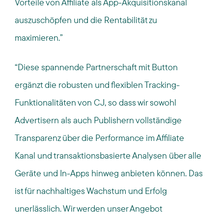
Vorteile von Affiliate als App-Akquisitionskanal
auszuschöpfen und die Rentabilität
zu
maximieren.
”
“
Diese spannende Partnerschaft mit Button
ergänzt die robuste
n
und flexible
n
Tracking-
Funktionalitäten
von CJ,
so dass wir
sowohl
Advertisern
als auch Publishern
vollständige
Transparenz über die Performance
im Affiliate
Kanal
und transaktionsbasierte Analysen über alle
Geräte und In-Apps hinweg anbieten können
. Das
ist
für nachhaltiges Wachstum und Erfolg
unerlässlich
.
Wir werden
unser Angebot