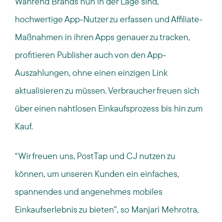
Während
Brands nun
in der Lage sind,
hochwertige App-Nutzer zu erfassen und Affiliate
-
Maßnahmen
in ihren Apps
genauer
zu
tracken
,
profitieren Publisher auch von
den
App-
Auszahlungen, ohne einen einzigen Link
aktualisieren zu müssen
.
Verbraucher
freuen sich
über
eine
n
nahtlose
n Einkaufsprozess
bis hin zu
m
Kauf.
“
Wir freuen uns,
PostTap
und CJ nutzen zu
können, um unseren Kunden ein
einfaches
,
spannendes und
angenehmes
mobiles
Einkaufserlebnis zu bieten", so
Manjari
Mehrotra
,