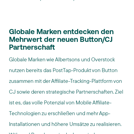
Globale Marken entdecken den
Mehrw
ert
der neuen Button
/CJ
Partnerschaft
Globale
Marken wie
Albertsons
und
Overstock
nutzen
bereits
das
PostTap
-Produkt von Button
zusammen
mit der Affiliate-
Tracking-
Plattform von
CJ
sowie deren
strategische Partner
schaften
.
Ziel
ist es,
das volle Potenzial
von
Mobile
Affiliate-
Technologien
zu erschließen und mehr
App-
Installationen und
höhere
Umsätze zu
realisieren.