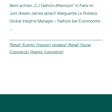
Beim achten „CJ Fashion Afternoon“ in Paris im
Juni diesen Jahres sprach Marguerite Le Rolland,
Global Insights Manager – Fashion bei Euromonitor
...
[Retail]
[Events]
[Industry Updates]
[Retail]
[Social
Commerce]
[Agentic Commerce]