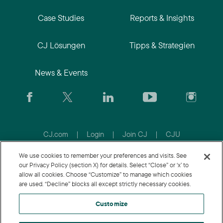
Case Studies
Reports & Insights
CJ Lösungen
Tipps & Strategien
News & Events
CJ.com
|
Login
|
Join CJ
|
CJU
We use cookies to remember your preferences and visits. See
our Privacy Policy (section X) for details. Select “Close” or ‘x’ to
allow all cookies. Choose “Customize” to manage which cookies
are used. “Decline” blocks all except strictly necessary cookies.
Customize