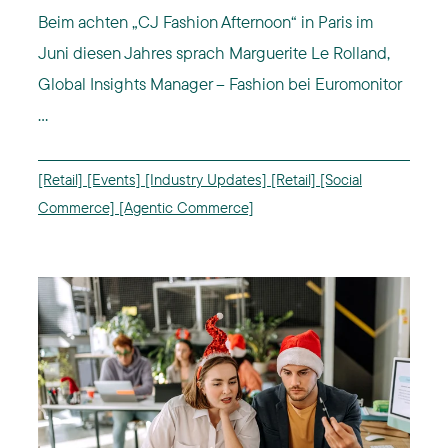
Beim achten „CJ Fashion Afternoon“ in Paris im
Juni diesen Jahres sprach Marguerite Le Rolland,
Global Insights Manager – Fashion bei Euromonitor
...
[Retail]
[Events]
[Industry Updates]
[Retail]
[Social
Commerce]
[Agentic Commerce]