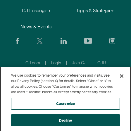
CJ Lösungen
Tipps & Strategien
News & Events
CJ.com
|
Login
|
Join CJ
|
CJU
We use cookies to remember your preferences and visits. See
our Privacy Policy (section X) for details. Select “Close” or ‘x’ to
allow all cookies. Choose “Customize” to manage which cookies
are used. “Decline” blocks all except strictly necessary cookies.
Customize
Decline
© 2026 Conversant Europe Ltd. All rights reserved.
Datenschutzrichtlinie
|
Nutzungsbedingungen
|
Customize
|