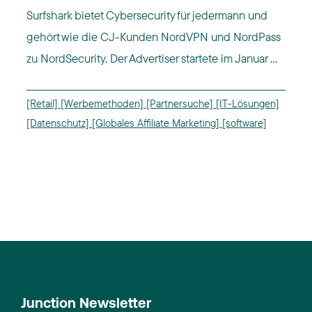
Surfshark bietet Cybersecurity für jedermann und
gehört wie die CJ-Kunden NordVPN und NordPass
zu NordSecurity. Der Advertiser startete im Januar ...
[Retail]
[Werbemethoden]
[Partnersuche]
[IT-Lösungen]
[Datenschutz]
[Globales Affiliate Marketing]
[software]
Junction Newsletter