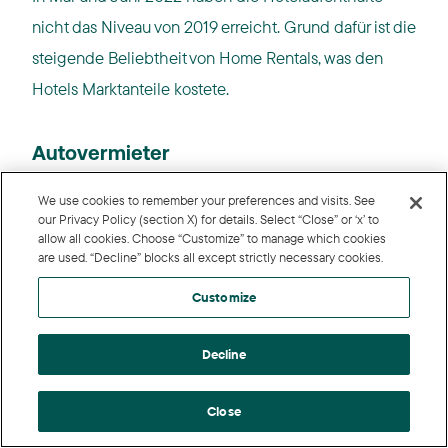
nicht das Niveau von 2019 erreicht. Grund dafür ist die
steigende Beliebtheit von Home Rentals, was den
Hotels Marktanteile kostete.
Autovermieter
Das Volumen bei den Autovermietungen kommt
We use cookies to remember your preferences and visits. See
ebenfalls nicht an 2019 heran, da einige Unternehmen
our Privacy Policy (section X) for details. Select “Close” or ‘x’ to
allow all cookies. Choose “Customize” to manage which cookies
während der Pandemie aufgrund von
are used. “Decline” blocks all except strictly necessary cookies.
Zahlungsunfähigkeit ihre Programme einstellten.
Customize
Was bleibt
Decline
Die Spitzenzeit ist in den letzten 18 Monaten jedoch
Close
unverändert geblieben: Juli und August ist mit den
meisten Buchungen Urlaubs-Hochsaison und Januar