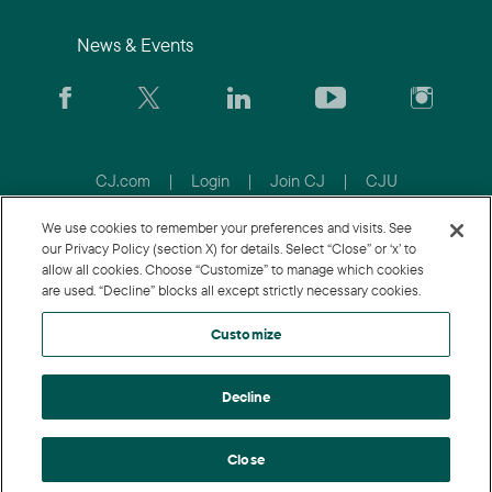
News & Events
CJ.com
|
Login
|
Join CJ
|
CJU
We use cookies to remember your preferences and visits. See
our Privacy Policy (section X) for details. Select “Close” or ‘x’ to
allow all cookies. Choose “Customize” to manage which cookies
are used. “Decline” blocks all except strictly necessary cookies.
Customize
Decline
© 2026 Conversant Europe Ltd. All rights reserved.
Datenschutzrichtlinie
|
Nutzungsbedingungen
|
Customize
|
Modern Slavery Statement
|
MSA-Richtlinie für Lieferanten
|
Close
Impressum
|
LKSG
|
Zustimmung aktualisieren