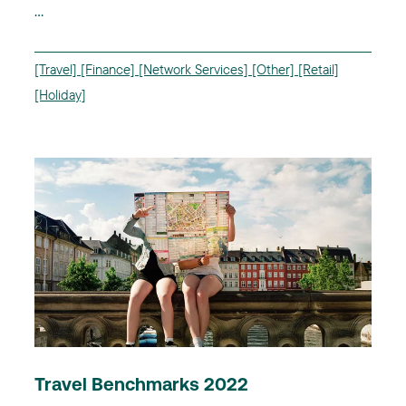
...
[Travel]
[Finance]
[Network Services]
[Other]
[Retail]
[Holiday]
Travel Benchmarks 2022