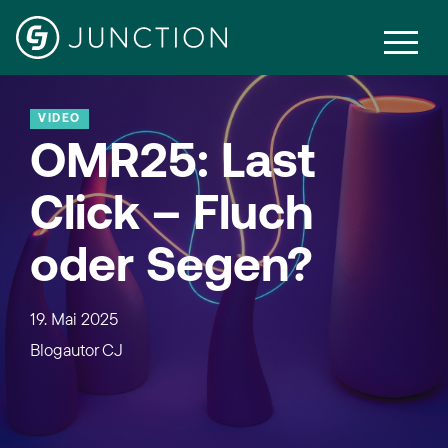
VIDEO
OMR25: Last
Click – Fluch
oder Segen?
19. Mai 2025
Blogautor
CJ