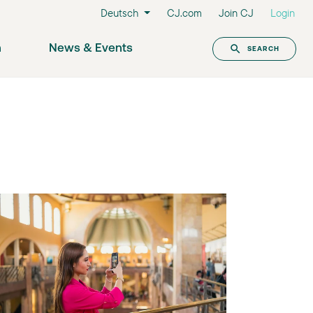
Deutsch
CJ.com
Join CJ
Login
n
News & Events
SEARCH