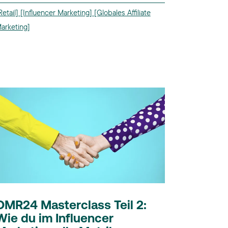
Retail]
[Influencer Marketing]
[Globales Affiliate
arketing]
OMR24 Masterclass Teil 2:
Wie du im Influencer