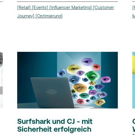
[Retail]
[Events]
[Influencer Marketing]
[Customer
[
Journey]
[Optimierung]
M
Surfshark und CJ - mit
Sicherheit erfolgreich