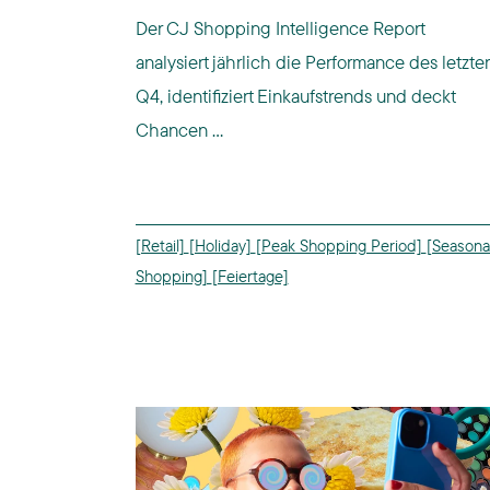
Der CJ Shopping Intelligence Report
analysiert jährlich die Performance des letzte
Q4, identifiziert Einkaufstrends und deckt
Chancen ...
[Retail]
[Holiday]
[Peak Shopping Period]
[Seasona
Shopping]
[Feiertage]