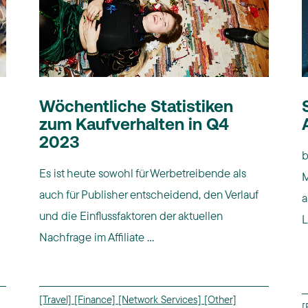
Wöchentliche Statistiken
zum Kaufverhalten in Q4
2023
b
Es ist heute sowohl für Werbetreibende als
M
auch für Publisher entscheidend, den Verlauf
a
und die Einflussfaktoren der aktuellen
L
Nachfrage im Affiliate ...
[Travel]
[Finance]
[Network Services]
[Other]
[