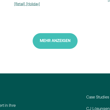
[Retail]
[Holiday]
MEHR ANZEIGEN
Case Studies
rt in Ihre
CJ Lösungen