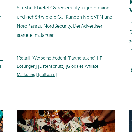
Surfshark bietet Cybersecurity für jedermann
n
und gehört wie die CJ-Kunden NordVPN und
I
NordPass zu NordSecurity. Der Advertiser
R
startete im Januar ...
z
I
[Retail]
[Werbemethoden]
[Partnersuche]
[IT-
l
Lösungen]
[Datenschutz]
[Globales Affiliate
[
Marketing]
[software]