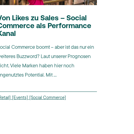
Von Likes zu Sales – Social
Commerce als Performance
Kanal
ocial Commerce boomt – aber ist das nur ein
eiteres Buzzword? Laut unserer Prognosen
icht. Viele Marken haben hier noch
ngenutztes Potential. Mit ...
Retail]
[Events]
[Social Commerce]